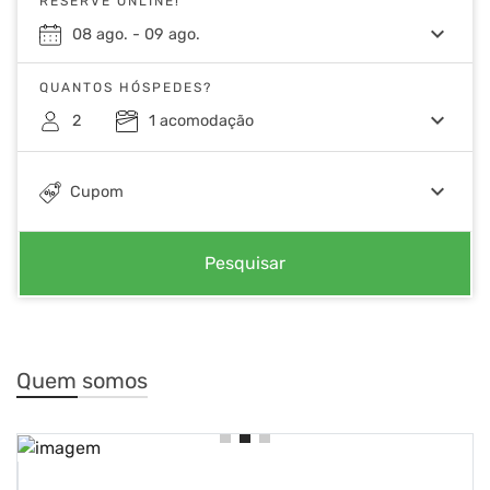
RESERVE ONLINE!
keyboard_arrow_down
08
ago.
-
09
ago.
QUANTOS HÓSPEDES?
keyboard_arrow_down
2
1
acomodação
keyboard_arrow_down
Cupom
Pesquisar
Quem somos