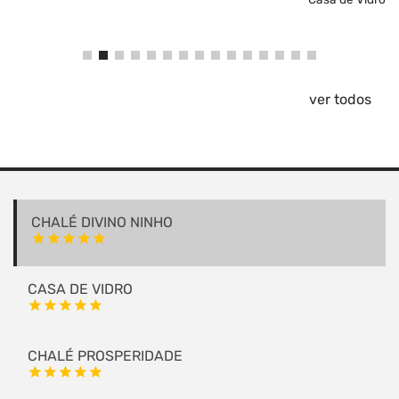
ver todos
CHALÉ DIVINO NINHO
star
star
star
star
star
CASA DE VIDRO
star
star
star
star
star
CHALÉ PROSPERIDADE
star
star
star
star
star