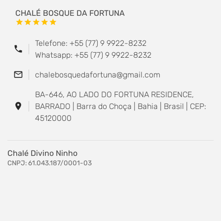
CHALÉ BOSQUE DA FORTUNA
star
star
star
star
star
Telefone: +55 (77) 9 9922-8232
phone
Whatsapp: +55 (77) 9 9922-8232
mail_outline
chalebosquedafortuna@gmail.com
BA-646, AO LADO DO FORTUNA RESIDENCE,
location_on
BARRADO | Barra do Choça | Bahia | Brasil | CEP:
45120000
Chalé Divino Ninho
CNPJ: 61.043.187/0001-03