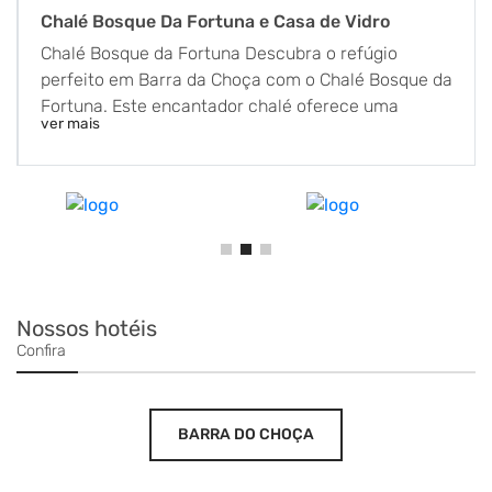
Chalé Bosque Da Fortuna e Casa de Vidro
Chalé Bosque da Fortuna Descubra o refúgio
perfeito em Barra da Choça com o Chalé Bosque da
Fortuna. Este encantador chalé oferece uma
ver mais
piscina privativa e deslumbrantes vistas da
piscina, proporcionando um ambiente tranquilo e
relaxante. A propriedade conta com um belo jardim
e um espaçoso terraço, ideal para momentos de
lazer e contemplação da vista das montanhas ao
redor. Aproveite a conexão Wi-Fi gratuita em todas
as áreas para manter-se conectado durante sua
estadia. O chalé possui uma área de estar
Nossos hotéis
aconchegante e uma cozinha totalmente equipada
Confira
com frigobar. Para sua conveniência, a
acomodação também inclui uma TV de tela plana,
toalhas e roupa de cama. Casa de Vidro A Casa de
BARRA DO CHOÇA
Vidro é mais do que um refúgio, é um santuário
projetado para oferecer uma experiência única de