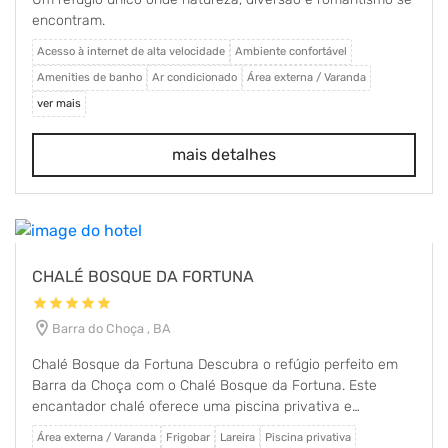
encontram.
Acesso à internet de alta velocidade
Ambiente confortável
Amenities de banho
Ar condicionado
Área externa / Varanda
ver mais
mais detalhes
CHALÉ BOSQUE DA FORTUNA
star
star
star
star
star
location_on
Barra do Choça , BA
Chalé Bosque da Fortuna Descubra o refúgio perfeito em
Barra da Choça com o Chalé Bosque da Fortuna. Este
encantador chalé oferece uma piscina privativa e
deslumbrantes vistas da piscina, proporcionando um
Área externa / Varanda
Frigobar
Lareira
Piscina privativa